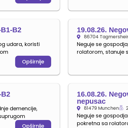
2-B1-B2
19.08.26. Nego
86704 Tagmershe
 udara, koristi
Neguje se gospodja,
ugom
rolatorom, stanuje
Opširnije
-B2
16.08.26. Nego
nepusac
nje demencije,
81479 Munchen
Neguje se gospodja
a suprugom
pokretna sa rolato
Opširnije