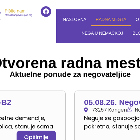
NASLOVNA
RADNA MESTA
O
NEGA U NEMAČKOJ
BL
tvorena radna mes
Aktuelne ponude za negovateljice
-B2
05.08.26. Nego
73257 Kongen
Na
cetne demencije,
Neguje se gospodja 
 kolica, stanuje sama
pokretna, stanuje 
Opširnije