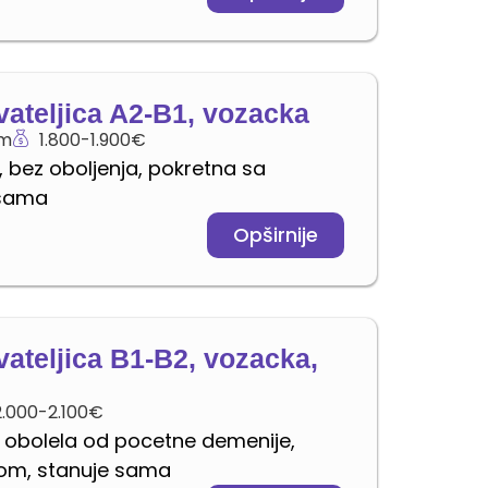
vateljica A2-B1, vozacka
im
1.800-1.900€
 bez oboljenja, pokretna sa
 sama
Opširnije
vateljica B1-B2, vozacka,
2.000-2.100€
 obolela od pocetne demenije,
rom, stanuje sama