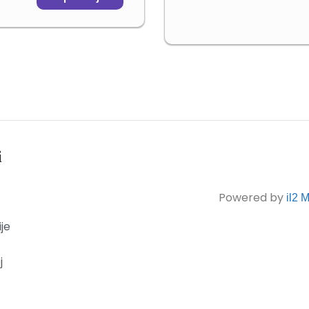
i
Powered by
il2 
ije
j