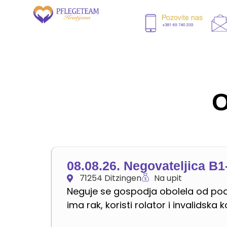
O
08.08.26. Negovateljica B1
71254 Ditzingen
Na upit
Neguje se gospodja obolela od po
ima rak, koristi rolator i invalidska