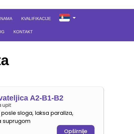
 NAMA
KVALIFIKACIJE
OG
KONTAKT
ta
vateljica A2-B1-B2
 upit
posle sloga, laksa paraliza,
sa suprugom
Opširnije