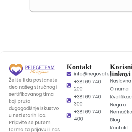
Kontakt
Korisn
linkovi
info@negovateljice.org
Želite li da postanete
Naslovna
+381 69 740
deo našeg stručnog i
200
O nama
sertifikovanog tima
+381 69 740
Kvalifikac
koji pruža
300
Nega u
dugogodišnje iskustvo
+381 69 740
Nemačko
u nezi starih lica.
400
Blog
Prijavite se putem
Kontakt
forme za prijavu ili nas